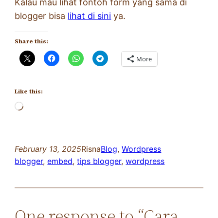
Kalau mau lihat fontoh form yang sama di
blogger bisa
lihat di sini
ya.
Share this:
More
Like this:
Loading…
February 13, 2025
Risna
Blog
, 
Wordpress
blogger
, 
embed
, 
tips blogger
, 
wordpress
One response to “Cara