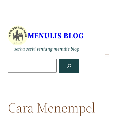
Skip
to
content
MENULIS BLOG
serba serbi tentang menulis blog
S
e
a
r
c
h
Cara Menempel