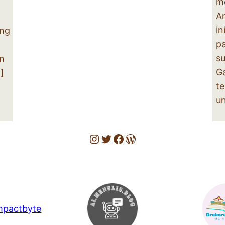
m
An
in
ung
p
s
an
G
]
te
un
Instagram
Twitter
Facebook
WordPress