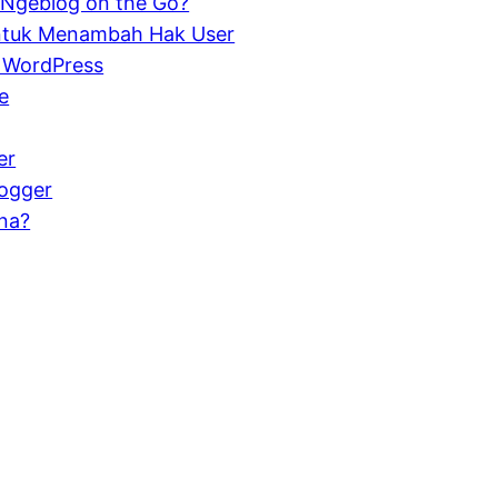
 Ngeblog on the Go?
 untuk Menambah Hak User
 WordPress
e
er
logger
na?