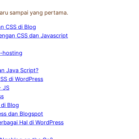
rbaru sampai yang pertama.
 CSS di Blog
engan CSS dan Javascript
f-hosting
an Java Script?
CSS di WordPress
+ JS
ss
di Blog
ess dan Blogspot
rbagai Hal di WordPress