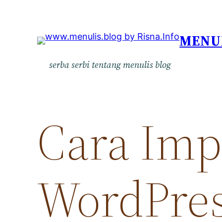
Skip
to
MENU
content
serba serbi tentang menulis blog
Cara Imp
WordPres