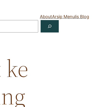
About
Arsip Menulis Blog
 ke
ing