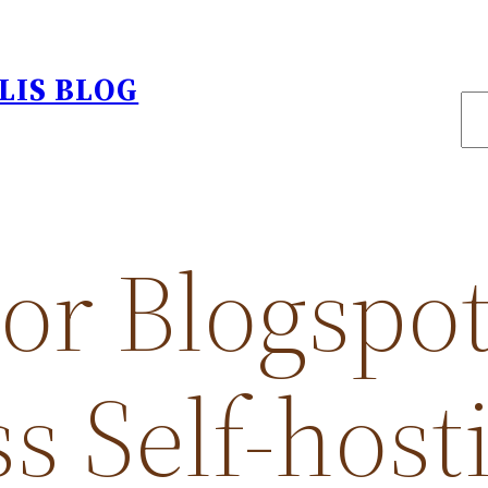
LIS BLOG
S
e
a
r
c
or Blogspot
h
s Self-host