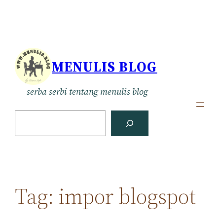
Skip
to
content
MENULIS BLOG
serba serbi tentang menulis blog
S
e
a
r
c
h
Tag:
impor blogspot